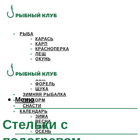
РЫБА
КАРАСЬ
КАРП
КРАСНОПЕРКА
ЛЕЩ
ОКУНЬ
ОСЕТР
ПЛОТВА
САЗАН
СОМ
ФОРЕЛЬ
ЩУКА
ЗИМНЯЯ РЫБАЛКА
Меню
ПРИКОРМ
СНАСТИ
КАЛЕНДАРЬ
ЗИМА
Стельки с
ВЕСНА
ЛЕТО
ОСЕНЬ