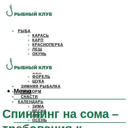
РЫБА
КАРАСЬ
КАРП
КРАСНОПЕРКА
ЛЕЩ
ОКУНЬ
ОСЕТР
ПЛОТВА
САЗАН
СОМ
ФОРЕЛЬ
ЩУКА
ЗИМНЯЯ РЫБАЛКА
Меню
ПРИКОРМ
СНАСТИ
КАЛЕНДАРЬ
ЗИМА
Спиннинг на сома –
ВЕСНА
ЛЕТО
ОСЕНЬ