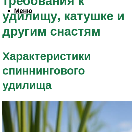
требования к
Меню
удилищу, катушке и
другим снастям
Характеристики
спиннингового
удилища