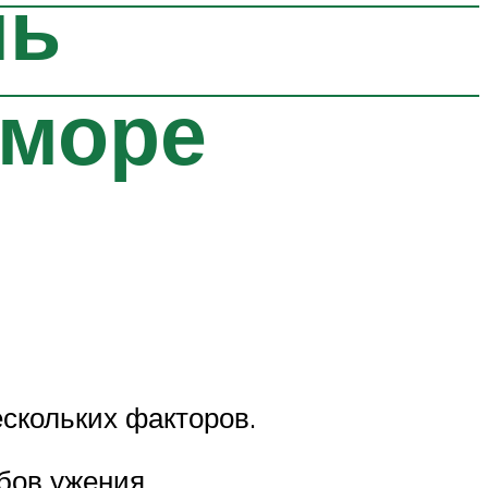
ль
 море
ескольких факторов.
бов ужения.