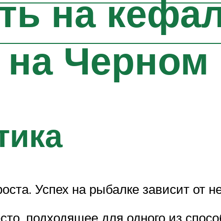
ть на кефа
 на Черном
тика
оста. Успех на рыбалке зависит от н
то, подходящее для одного из спосо