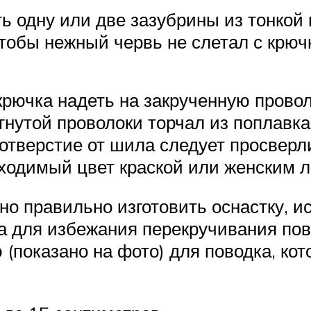
ть одну или две зазубрины из тонкой 
чтобы нежный червь не слетал с крючк
крючка надеть на закрученную провол
агнутой проволоки торчал из поплавка
тверстие от шила следует просверли
ходимый цвет краской или женским л
но правильно изготовить оснастку, 
ма для избежания перекручивания пово
 (показано на фото) для поводка, к