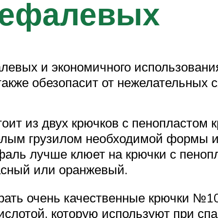
кефалевых
левых и экономичного использования
также обезопасит от нежелательных 
оит из двух крючков с пенопластом кр
елым грузилом необходимой формы и 
кефаль лучше клюет на крючки с пено
расный или оранжевый.
рать очень качественные крючки №10
ислотой, которую используют при сп