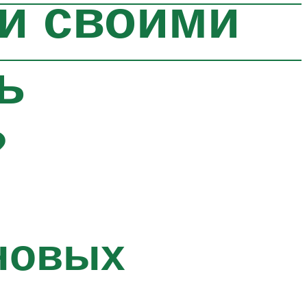
и своими
ь
?
новых