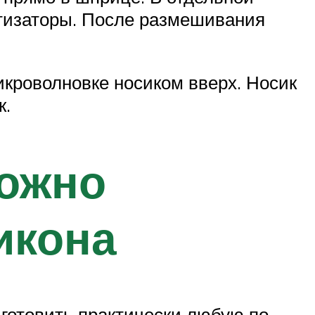
атизаторы. После размешивания
икроволновке носиком вверх. Носик
к.
можно
икона
готовить практически любую по