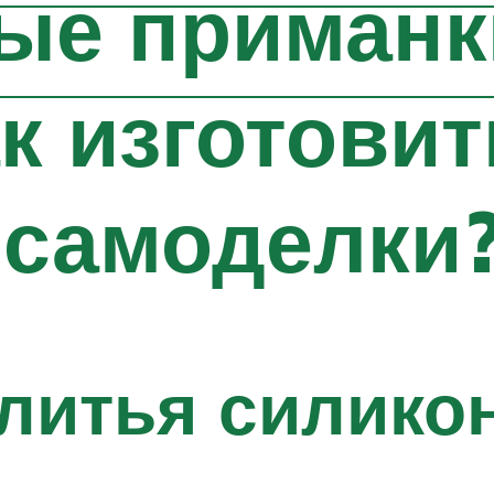
ые приманк
ак изготовит
 самоделки
литья силико