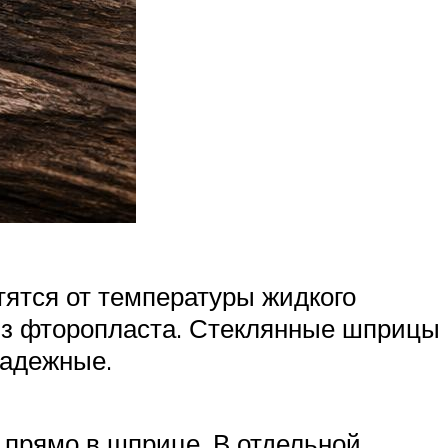
ятся от температуры жидкого
з фторопласта. Стеклянные шприцы
надежные.
о прямо в шприце. В отдельной