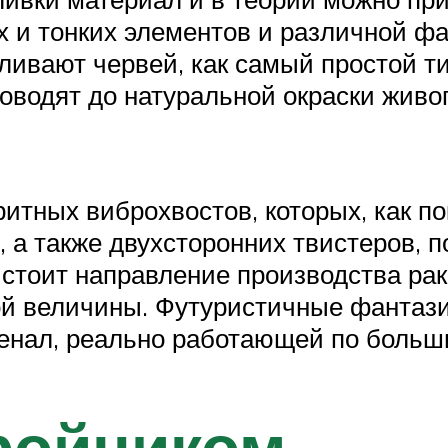
 и тонких элементов и различной ф
тливают червей, как самый простой 
оводят до натуральной окраски живог
итных виброхвостов, которых, как по
, а также двухсторонних твистеров, 
 стоит направление производства р
ой величины. Футуристичные фанта
енал, реально работающей по больш
ройником