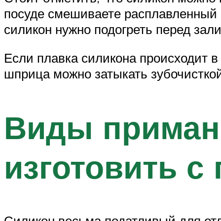
посуде смешиваете расплавленный с
силикон нужно подогреть перед зали
Если плавка силикона происходит в
шприца можно затыкать зубочисткой
Виды приман
изготовить с
Силикон весьма податливый для отл