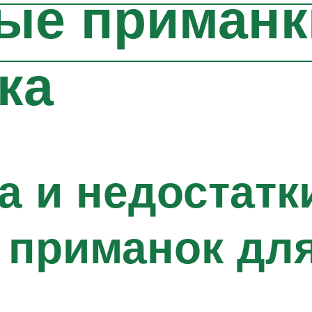
ые приманк
ка
 и недостатк
 приманок для