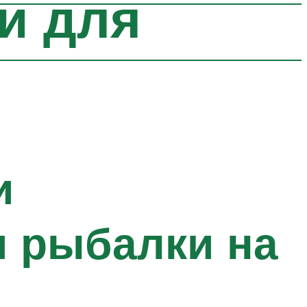
и для
и
 рыбалки на