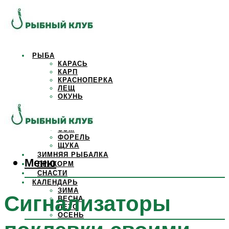
РЫБА
КАРАСЬ
КАРП
КРАСНОПЕРКА
ЛЕЩ
ОКУНЬ
ОСЕТР
ПЛОТВА
САЗАН
СОМ
ФОРЕЛЬ
ЩУКА
ЗИМНЯЯ РЫБАЛКА
Меню
ПРИКОРМ
СНАСТИ
КАЛЕНДАРЬ
ЗИМА
Сигнализаторы
ВЕСНА
ЛЕТО
ОСЕНЬ