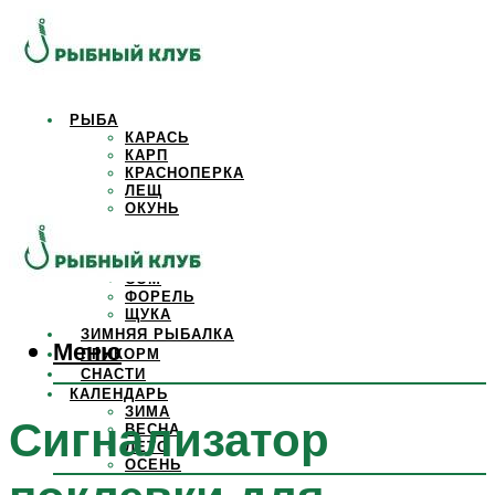
РЫБА
КАРАСЬ
КАРП
КРАСНОПЕРКА
ЛЕЩ
ОКУНЬ
ОСЕТР
ПЛОТВА
САЗАН
СОМ
ФОРЕЛЬ
ЩУКА
ЗИМНЯЯ РЫБАЛКА
Меню
ПРИКОРМ
СНАСТИ
КАЛЕНДАРЬ
ЗИМА
Сигнализатор
ВЕСНА
ЛЕТО
ОСЕНЬ