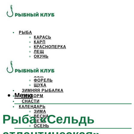
РЫБА
КАРАСЬ
КАРП
КРАСНОПЕРКА
ЛЕЩ
ОКУНЬ
ОСЕТР
ПЛОТВА
САЗАН
СОМ
ФОРЕЛЬ
ЩУКА
ЗИМНЯЯ РЫБАЛКА
Меню
ПРИКОРМ
СНАСТИ
КАЛЕНДАРЬ
ЗИМА
Рыба «Сельдь
ВЕСНА
ЛЕТО
ОСЕНЬ