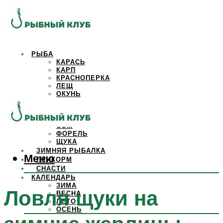
РЫБА
КАРАСЬ
КАРП
КРАСНОПЕРКА
ЛЕЩ
ОКУНЬ
ОСЕТР
ПЛОТВА
САЗАН
СОМ
ФОРЕЛЬ
ЩУКА
ЗИМНЯЯ РЫБАЛКА
Меню
ПРИКОРМ
СНАСТИ
КАЛЕНДАРЬ
ЗИМА
Ловля щуки на
ВЕСНА
ЛЕТО
ОСЕНЬ