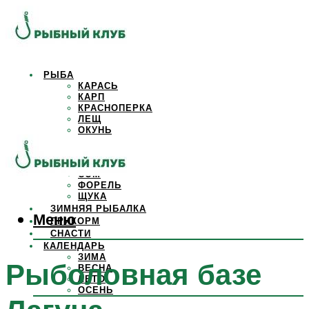
РЫБА
КАРАСЬ
КАРП
КРАСНОПЕРКА
ЛЕЩ
ОКУНЬ
ОСЕТР
ПЛОТВА
САЗАН
СОМ
ФОРЕЛЬ
ЩУКА
ЗИМНЯЯ РЫБАЛКА
Меню
ПРИКОРМ
СНАСТИ
КАЛЕНДАРЬ
ЗИМА
Рыболовная базе
ВЕСНА
ЛЕТО
ОСЕНЬ