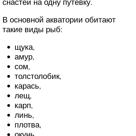
снастей на одну путевку.
В основной акватории обитают
такие виды рыб:
щука,
амур,
сом,
толстолобик,
карась,
лещ,
карп,
линь,
плотва,
окунь.