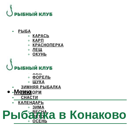
РЫБА
КАРАСЬ
КАРП
КРАСНОПЕРКА
ЛЕЩ
ОКУНЬ
ОСЕТР
ПЛОТВА
САЗАН
СОМ
ФОРЕЛЬ
ЩУКА
ЗИМНЯЯ РЫБАЛКА
Меню
ПРИКОРМ
СНАСТИ
КАЛЕНДАРЬ
ЗИМА
Рыбалка в Конаково
ВЕСНА
ЛЕТО
ОСЕНЬ