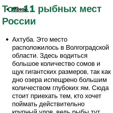
Топ-11 рыбных мест
Меню
России
Ахтуба. Это место
расположилось в Волгоградской
области. Здесь водиться
большое количество сомов и
щук гигантских размеров, так как
дно озера испещрено большим
количеством глубоких ям. Сюда
стоит приехать тем, кто хочет
поймать действительно
крупный улов, ведь рыбы тут