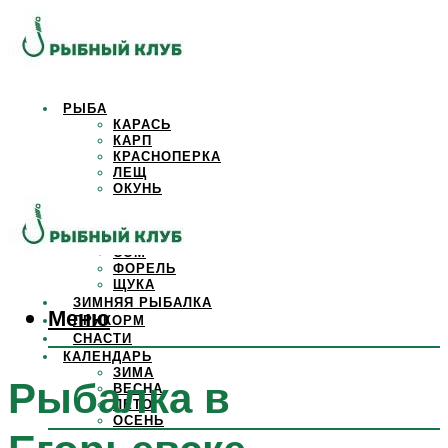
РЫБА
КАРАСЬ
КАРП
КРАСНОПЕРКА
ЛЕЩ
ОКУНЬ
ОСЕТР
ПЛОТВА
САЗАН
СОМ
ФОРЕЛЬ
ЩУКА
ЗИМНЯЯ РЫБАЛКА
Меню
ПРИКОРМ
СНАСТИ
КАЛЕНДАРЬ
ЗИМА
Рыбалка в
ВЕСНА
ЛЕТО
ОСЕНЬ