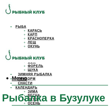
РЫБА
КАРАСЬ
КАРП
КРАСНОПЕРКА
ЛЕЩ
ОКУНЬ
ОСЕТР
ПЛОТВА
САЗАН
СОМ
ФОРЕЛЬ
ЩУКА
ЗИМНЯЯ РЫБАЛКА
Меню
ПРИКОРМ
СНАСТИ
КАЛЕНДАРЬ
ЗИМА
Рыбалка в Бузулуке
ВЕСНА
ЛЕТО
ОСЕНЬ