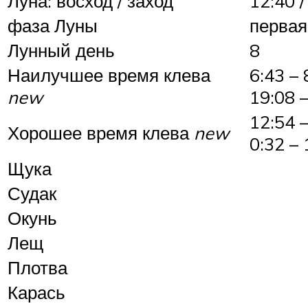
Луна: восход / заход
12:40 /
фаза Луны
первая
Лунный день
8
Наилучшее время клева
6:43 – 
new
19:08 
12:54 
Хорошее время клева
new
0:32 – 
Щука
Судак
Окунь
Лещ
Плотва
Карась