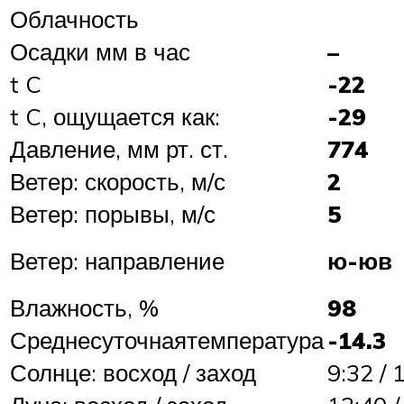
Облачность
Осадки мм в час
–
t C
-22
t C, ощущается как:
-29
Давление, мм рт. ст.
774
Ветер: скорость, м/с
2
Ветер: порывы, м/с
5
Ветер: направление
ю-юв
Влажность, %
98
Среднесуточнаятемпература
-14.3
Солнце: восход / заход
9:32 / 