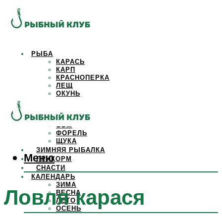
РЫБА
КАРАСЬ
КАРП
КРАСНОПЕРКА
ЛЕЩ
ОКУНЬ
ОСЕТР
ПЛОТВА
САЗАН
СОМ
ФОРЕЛЬ
ЩУКА
ЗИМНЯЯ РЫБАЛКА
Меню
ПРИКОРМ
СНАСТИ
КАЛЕНДАРЬ
ЗИМА
Ловля карася
ВЕСНА
ЛЕТО
ОСЕНЬ