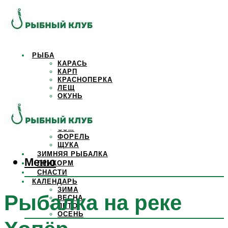
РЫБА
КАРАСЬ
КАРП
КРАСНОПЕРКА
ЛЕЩ
ОКУНЬ
ОСЕТР
ПЛОТВА
САЗАН
СОМ
ФОРЕЛЬ
ЩУКА
ЗИМНЯЯ РЫБАЛКА
Меню
ПРИКОРМ
СНАСТИ
КАЛЕНДАРЬ
ЗИМА
Рыбалка на реке
ВЕСНА
ЛЕТО
ОСЕНЬ