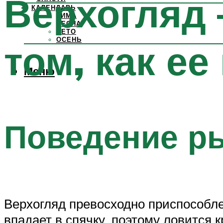
Верхогляд 
КАЛЕНДАРЬ
ЗИМА
ВЕСНА
ЛЕТО
ОСЕНЬ
том, как ее
Меню
Поведение р
Верхогляд превосходно приспособле
впадает в спячку, поэтому ловится 