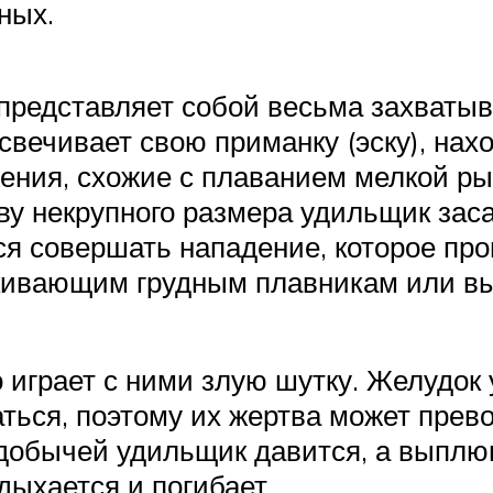
ных.
 представляет собой весьма захват
свечивает свою приманку (эску), нах
жения, схожие с плаванием мелкой ры
ву некрупного размера удильщик зас
тся совершать нападение, которое пр
ивающим грудным плавникам или вы
играет с ними злую шутку. Желудок 
аться, поэтому их жертва может прев
 добычей удильщик давится, а выплюну
дыхается и погибает.