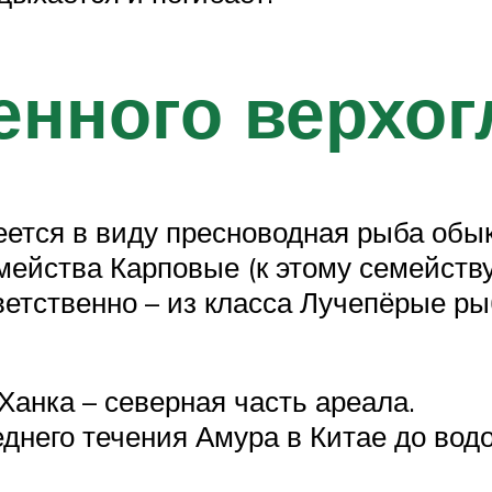
енного верхог
меется в виду пресноводная рыба об
емейства Карповые (к этому семейств
ветственно – из класса Лучепёрые ры
Ханка – северная часть ареала.
еднего течения Амура в Китае до вод