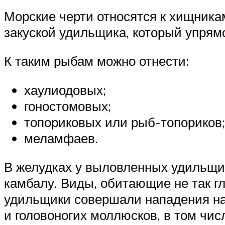
Морские черти относятся к хищника
закуской удильщика, который упрямо
К таким рыбам можно отнести:
хаулиодовых;
гоностомовых;
топориковых или рыб-топориков;
меламфаев.
В желудках у выловленных удильщико
камбалу. Виды, обитающие не так гл
удильщики совершали нападения на
и головоногих моллюсков, в том чи