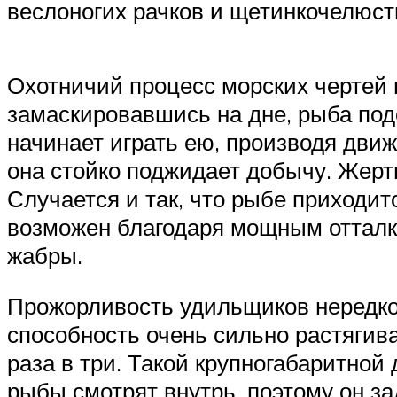
веслоногих рачков и щетинкочелюст
Охотничий процесс морских чертей
замаскировавшись на дне, рыба под
начинает играть ею, производя дви
она стойко поджидает добычу. Жерт
Случается и так, что рыбе приходи
возможен благодаря мощным отталк
жабры.
Прожорливость удильщиков нередко 
способность очень сильно растягив
раза в три. Такой крупногабаритной
рыбы смотрят внутрь, поэтому он за