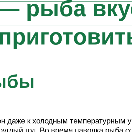
— рыба вку
 приготовит
ыбы
н даже к холодным температурным у
круглый год. Во время паводка рыба 