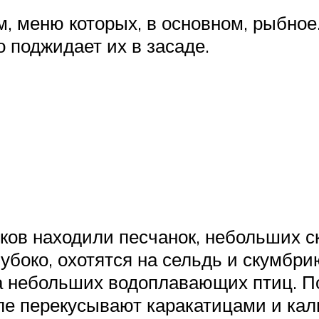
м, меню которых, в основном, рыбное
 поджидает их в засаде.
в находили песчанок, небольших ска
убоко, охотятся на сельдь и скумбрию
 небольших водоплавающих птиц. П
сле перекусывают каракатицами и ка