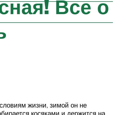
сная! Все о
ь
словиям жизни, зимой он не
собирается косяками и держится на