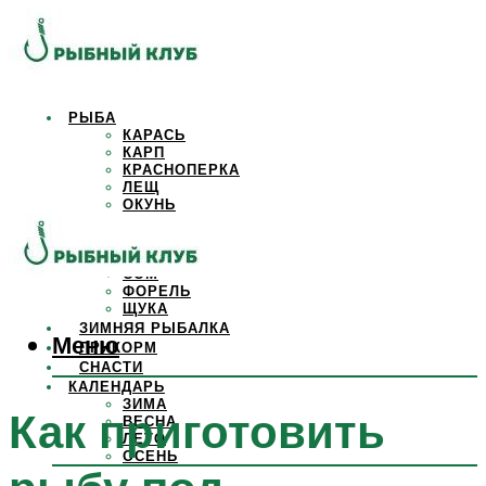
РЫБА
КАРАСЬ
КАРП
КРАСНОПЕРКА
ЛЕЩ
ОКУНЬ
ОСЕТР
ПЛОТВА
САЗАН
СОМ
ФОРЕЛЬ
ЩУКА
ЗИМНЯЯ РЫБАЛКА
Меню
ПРИКОРМ
СНАСТИ
КАЛЕНДАРЬ
ЗИМА
Как приготовить
ВЕСНА
ЛЕТО
ОСЕНЬ