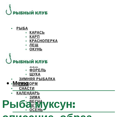
РЫБА
КАРАСЬ
КАРП
КРАСНОПЕРКА
ЛЕЩ
ОКУНЬ
ОСЕТР
ПЛОТВА
САЗАН
СОМ
ФОРЕЛЬ
ЩУКА
ЗИМНЯЯ РЫБАЛКА
Меню
ПРИКОРМ
СНАСТИ
КАЛЕНДАРЬ
ЗИМА
Рыба муксун:
ВЕСНА
ЛЕТО
ОСЕНЬ