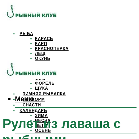
РЫБА
КАРАСЬ
КАРП
КРАСНОПЕРКА
ЛЕЩ
ОКУНЬ
ОСЕТР
ПЛОТВА
САЗАН
СОМ
ФОРЕЛЬ
ЩУКА
ЗИМНЯЯ РЫБАЛКА
Меню
ПРИКОРМ
СНАСТИ
КАЛЕНДАРЬ
ЗИМА
Рулет из лаваша с
ВЕСНА
ЛЕТО
ОСЕНЬ