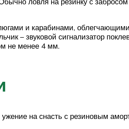
 Обычно ловля на резинку с забросом
тлюгами и карабинами, облегчающим
льчик – звуковой сигнализатор покле
м не менее 4 мм.
и
ужение на снасть с резиновым аморт