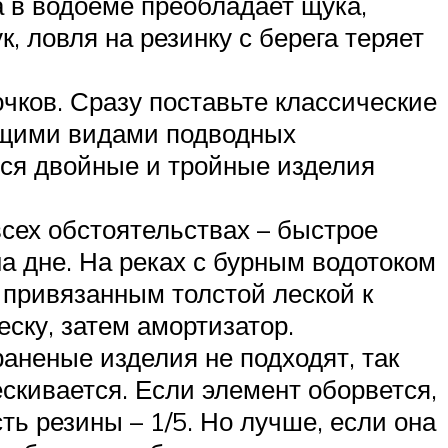
а в водоеме преобладает щука,
 ловля на резинку с берега теряет
чков. Сразу поставьте классические
ющими видами подводных
тся двойные и тройные изделия
всех обстоятельствах – быстрое
а дне. На реках с бурным водотоком
 привязанным толстой леской к
еску, затем амортизатор.
раненые изделия не подходят, так
ескивается. Если элемент оборвется,
ь резины – 1/5. Но лучше, если она