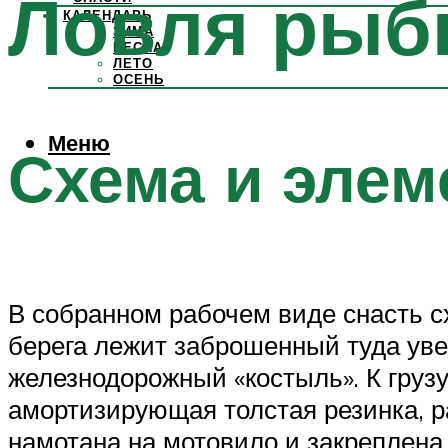
Ловля рыбы
КАЛЕНДАРЬ
ЗИМА
ВЕСНА
ЛЕТО
ОСЕНЬ
Меню
Схема и эле
В собранном рабочем виде снасть с
берега лежит заброшенный туда увес
железнодорожный «костыль». К грузу
амортизирующая толстая резинка, р
намотана на мотовило и закреплена н