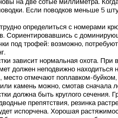
новы на две сотые миллиметра. Когд
водки. Если поводков меньше 5 штук,
трудно определиться с номерами крю
ов. Сориентировавшись с доминиру
чки под трофей: возможно, потребую
г.
стки зависит нормальная охота. При 
дмет должен неподвижно находиться н
й, место отмечают поплавком-буйком,
 или камень можно, смотав сначала л
тки должна быть круглого сечения. Г
дводные препятствия, резинка растр
удет испорчена. Хорошая растяжимост