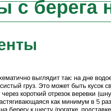
 с берега 
менты
хематично выглядит так: на дне водо
истый груз. Это может быть кусок св
 через короткий отрезок веревки (шну
астягивающаяся как минимум в 5 раз
а берегу к шесту (рогатке, подставк