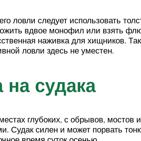
го ловли следует использовать толс
ожить вдвое монофил или взять флю
твенная наживка для хищников. Так 
вной ловли здесь не уместен.
 на судака
 местах глубоких, с обрывов, мостов
. Судак силен и может порвать тонку
очное время суток осенью.