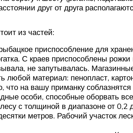
сстоянии друг от друга располагаютс
тоит из частей:
рыбацкое приспособление для хранен
рогатка. С краев приспособлены рожк
зывала, не запутывалась. Магазинны
ь любой материал: пенопласт, картон
о, что на вашу приманку соблазнятся
оядные особи, способные оборвать вс
есу с толщиной в диапазоне от 0,2 
десятки метров. Рабочий участок леск