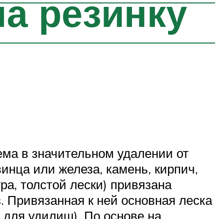
на резинку
ема в значительном удалении от
инца или железа, камень, кирпич,
ра, толстой лески) привязана
. Привязанная к ней основная леска
е для удилищ). По основе на