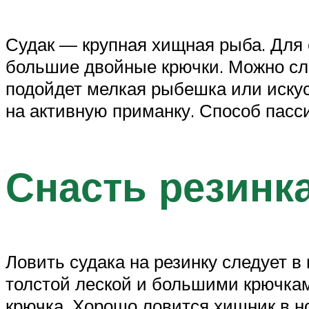
Судак — крупная хищная рыба. Для е
большие двойные крючки. Можно сл
подойдет мелкая рыбешка или искусс
на активную приманку. Способ пасси
Снасть резинка
Ловить судака на резинку следует в
толстой леской и большими крючками
крючка. Хорошо ловится хищник в н