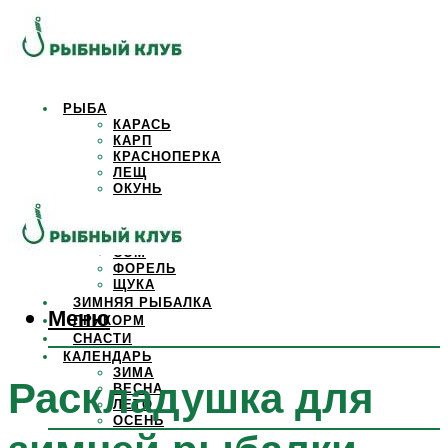
РЫБА
КАРАСЬ
КАРП
КРАСНОПЕРКА
ЛЕЩ
ОКУНЬ
ОСЕТР
ПЛОТВА
САЗАН
СОМ
ФОРЕЛЬ
ЩУКА
ЗИМНЯЯ РЫБАЛКА
Меню
ПРИКОРМ
СНАСТИ
КАЛЕНДАРЬ
ЗИМА
Раскладушка для
ВЕСНА
ЛЕТО
ОСЕНЬ