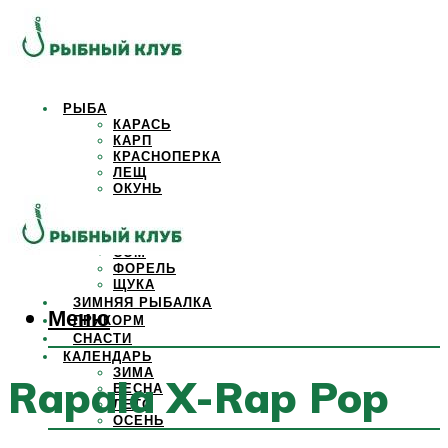
РЫБА
КАРАСЬ
КАРП
КРАСНОПЕРКА
ЛЕЩ
ОКУНЬ
ОСЕТР
ПЛОТВА
САЗАН
СОМ
ФОРЕЛЬ
ЩУКА
ЗИМНЯЯ РЫБАЛКА
Меню
ПРИКОРМ
СНАСТИ
КАЛЕНДАРЬ
ЗИМА
Rapala X-Rap Pop
ВЕСНА
ЛЕТО
ОСЕНЬ