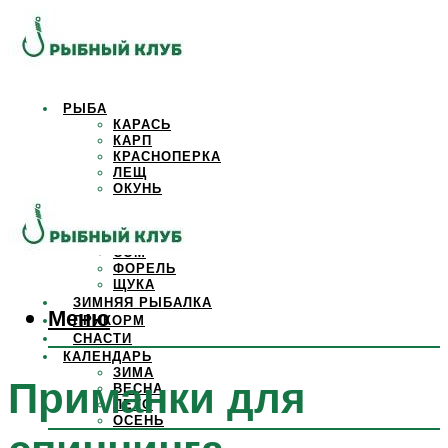
РЫБА
КАРАСЬ
КАРП
КРАСНОПЕРКА
ЛЕЩ
ОКУНЬ
ОСЕТР
ПЛОТВА
САЗАН
СОМ
ФОРЕЛЬ
ЩУКА
ЗИМНЯЯ РЫБАЛКА
Меню
ПРИКОРМ
СНАСТИ
КАЛЕНДАРЬ
ЗИМА
Приманки для
ВЕСНА
ЛЕТО
ОСЕНЬ