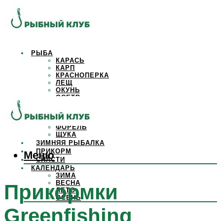
РЫБА
КАРАСЬ
КАРП
КРАСНОПЕРКА
ЛЕЩ
ОКУНЬ
ОСЕТР
ПЛОТВА
САЗАН
СОМ
ФОРЕЛЬ
ЩУКА
ЗИМНЯЯ РЫБАЛКА
ПРИКОРМ
Меню
СНАСТИ
КАЛЕНДАРЬ
ЗИМА
ВЕСНА
Прикормки
ЛЕТО
ОСЕНЬ
Greenfishing