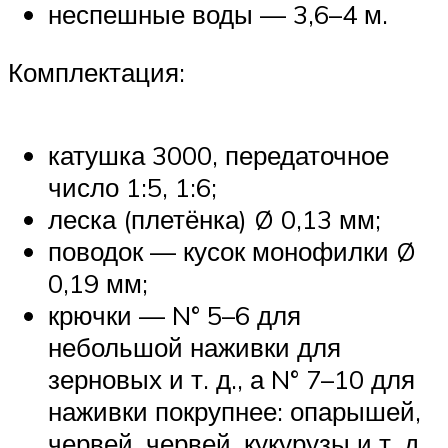
неспешные воды — 3,6–4 м.
Комплектация:
катушка 3000, передаточное
число 1:5, 1:6;
леска (плетёнка) Ø 0,13 мм;
поводок — кусок монофилки Ø
0,19 мм;
крючки — N° 5–6 для
небольшой наживки для
зерновых и т. д., а N° 7–10 для
наживки покрупнее: опарышей,
червей, червей, кукурузы и т. д.