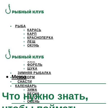
РЫБА
КАРАСЬ
КАРП
КРАСНОПЕРКА
ЛЕЩ
ОКУНЬ
ОСЕТР
ПЛОТВА
САЗАН
СОМ
ФОРЕЛЬ
ЩУКА
ЗИМНЯЯ РЫБАЛКА
Меню
ПРИКОРМ
СНАСТИ
КАЛЕНДАРЬ
ЗИМА
Что нужно знать,
ВЕСНА
ЛЕТО
ОСЕНЬ