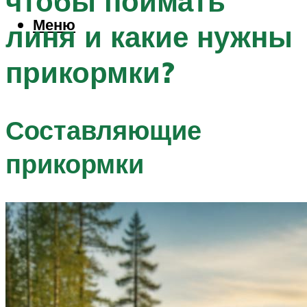
чтобы поймать
Меню
линя и какие нужны
прикормки?
Составляющие
прикормки