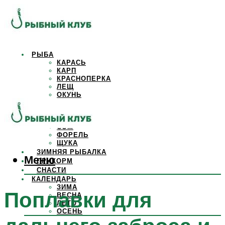
РЫБА
КАРАСЬ
КАРП
КРАСНОПЕРКА
ЛЕЩ
ОКУНЬ
ОСЕТР
ПЛОТВА
САЗАН
СОМ
ФОРЕЛЬ
ЩУКА
ЗИМНЯЯ РЫБАЛКА
Меню
ПРИКОРМ
СНАСТИ
КАЛЕНДАРЬ
ЗИМА
Поплавки для
ВЕСНА
ЛЕТО
ОСЕНЬ