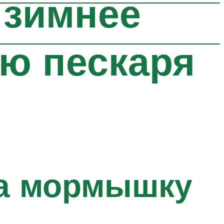
 зимнее
ю пескаря
а мормышку