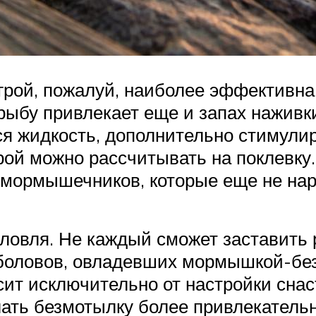
грой, пожалуй, наиболее эффективна
 рыбу привлекает еще и запах наживк
ся жидкость, дополнительно стимул
грой можно рассчитывать на поклевку
мормышечников, которые еще не на
 ловля. Не каждый сможет заставить 
ыболовов, овладевших мормышкой-бе
сит исключительно от настройки сна
лать безмотылку более привлекатель