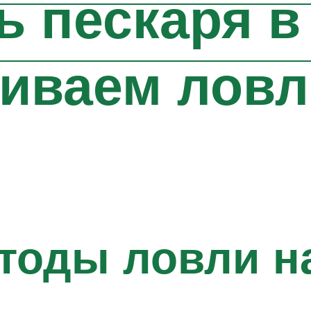
ь пескаря в
аиваем ловл
тоды ловли н