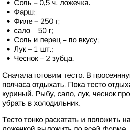
Соль – 0,5 ч. ложечка.
Фарш:
Филе – 250 г;
сало – 50 г;
Соль и перец – по вкусу;
Лук – 1 шт.;
Чеснок – 2 зубца.
Сначала готовим тесто. В просеянн
полчаса отдыхать. Пока тесто отдых
куриный. Рыбу, сало, лук, чеснок п
убрать в холодильник.
Тесто тонко раскатать и положить 
ложечкой выложить по всей форме. 