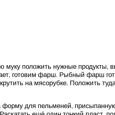
ую муку положить нужные продукты, в
ает, готовим фарш. Рыбный фарш гото
рокрутить на мясорубке. Положить ту
на форму для пельменей, присыпанну
Раскатать ещё один тонкий пласт, по