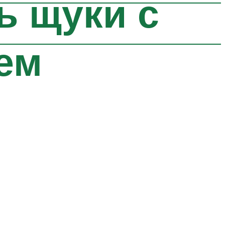
ь щуки с
ем