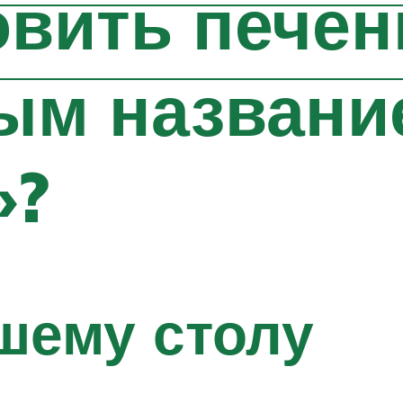
овить печен
ым названи
»?
шему столу