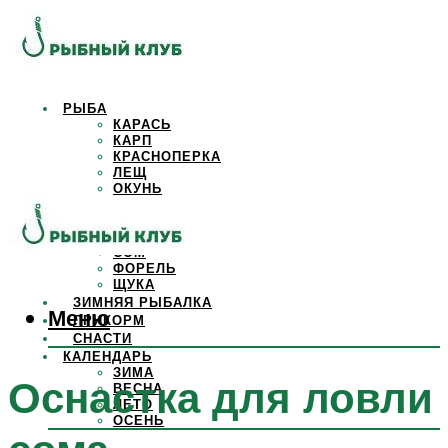
РЫБА
КАРАСЬ
КАРП
КРАСНОПЕРКА
ЛЕЩ
ОКУНЬ
ОСЕТР
ПЛОТВА
САЗАН
СОМ
ФОРЕЛЬ
ЩУКА
ЗИМНЯЯ РЫБАЛКА
Меню
ПРИКОРМ
СНАСТИ
КАЛЕНДАРЬ
ЗИМА
Оснастка для ловли
ВЕСНА
ЛЕТО
ОСЕНЬ