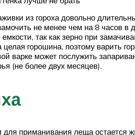
ттенка лучше не брать
аживки из гороха довольно длительны
замочить не менее чем на 8 часов в 
 емкости, так как зерно при замачива
целая горошина, поэтому варить горо
ивой варке может послужить запарив
ья (не более двух месяцев).
ыха
м для приманивания леща остается 