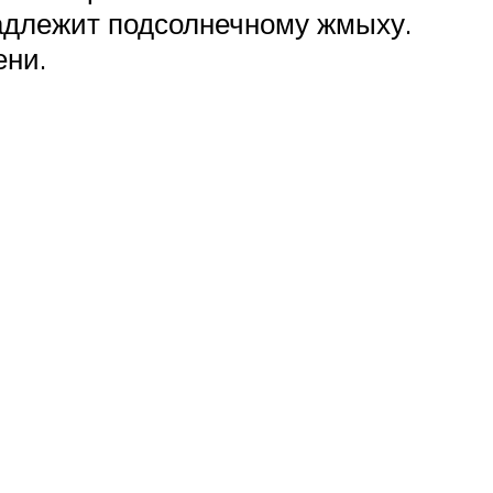
надлежит подсолнечному жмыху.
ени.