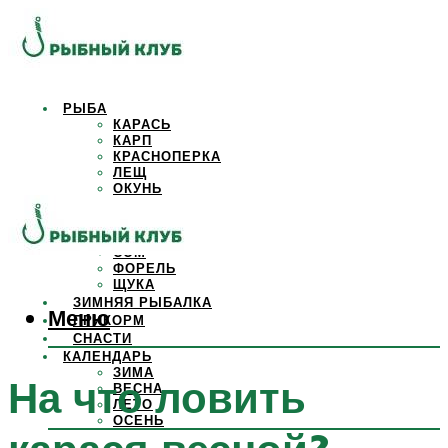
РЫБА
КАРАСЬ
КАРП
КРАСНОПЕРКА
ЛЕЩ
ОКУНЬ
ОСЕТР
ПЛОТВА
САЗАН
СОМ
ФОРЕЛЬ
ЩУКА
ЗИМНЯЯ РЫБАЛКА
Меню
ПРИКОРМ
СНАСТИ
КАЛЕНДАРЬ
ЗИМА
На что ловить
ВЕСНА
ЛЕТО
ОСЕНЬ