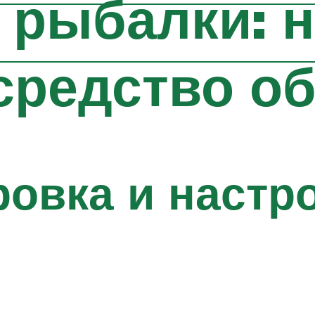
 рыбалки: 
средство о
ровка и настр