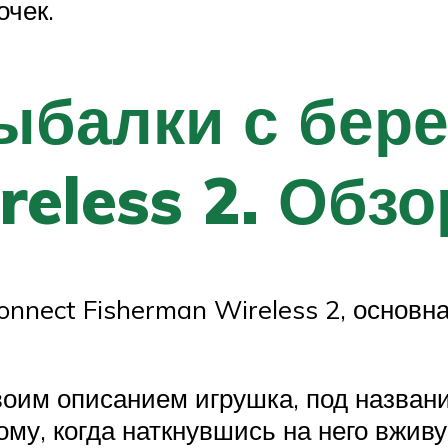
очек.
ыбалки с бере
eless 2. Обзо
onnect Fisherman Wireless 2, основн
оим описанием игрушка, под названи
тому, когда наткнувшись на него вжи