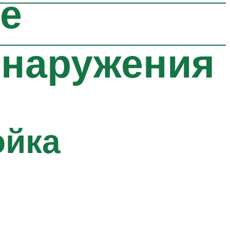
не
бнаружения
ойка