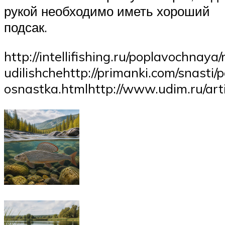
рукой необходимо иметь хороший
подсак.
http://intellifishing.ru/poplavochnay
udilishchehttp://primanki.com/snasti
osnastka.htmlhttp://www.udim.ru/ar