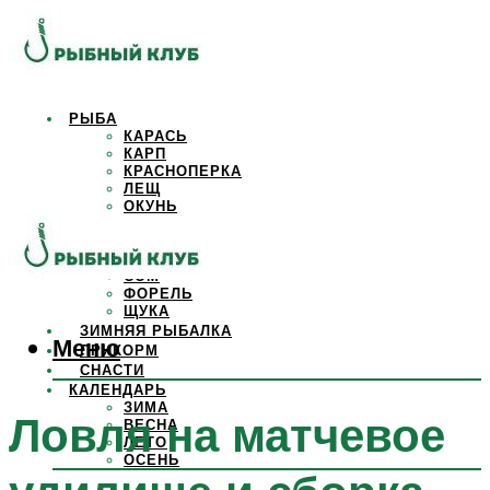
РЫБА
КАРАСЬ
КАРП
КРАСНОПЕРКА
ЛЕЩ
ОКУНЬ
ОСЕТР
ПЛОТВА
САЗАН
СОМ
ФОРЕЛЬ
ЩУКА
ЗИМНЯЯ РЫБАЛКА
Меню
ПРИКОРМ
СНАСТИ
КАЛЕНДАРЬ
ЗИМА
Ловля на матчевое
ВЕСНА
ЛЕТО
ОСЕНЬ