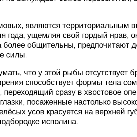
мовых, являются территориальным в
я года, ущемляя свой гордый нрав, о
 более общительны, предпочитают де
е силы.
мать, что у этой рыбы отсутствует б
зрения способствует формы тела сом
, переходящий сразу в хвостовое оп
лазки, посаженные настолько высоко,
елёсых усов красуется на верхней г
подбородке исполина.