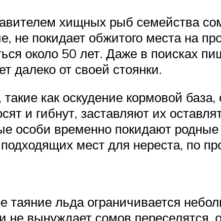
тавителем хищных рыб семейства со
, не покидает обжитого места на про
ься около 50 лет. Даже в поисках п
ет далеко от своей стоянки.
такие как оскудение кормовой база,
осят и гибнут, заставляют их оставл
ые особи временно покидают родные 
 подходящих мест для нереста, по пр
ее таяние льда ограничивается небол
, и не вынуждает сомов переселятся, 