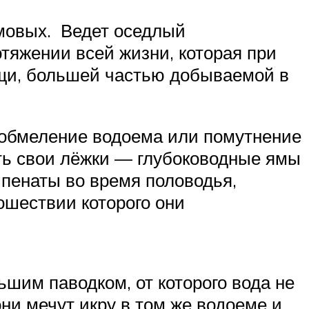
мовых. Ведет оседлый
тяжении всей жизни, которая при
ищи, большей частью добываемой в
 обмеление водоема или помутнение
ять свои лёжки — глубоководные ямы
пенаты во время половодья,
ошествии которого они
ьшим паводком, от которого вода не
они мечут икру в том же водоеме и