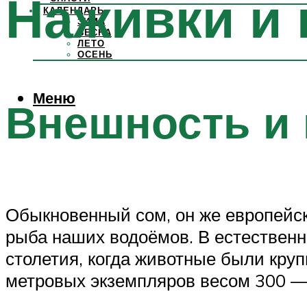
Наживки и 
КАЛЕНДАРЬ
ЗИМА
ВЕСНА
ЛЕТО
ОСЕНЬ
Меню
Внешность и 
Обыкновенный сом, он же европейски
рыба наших водоёмов. В естественн
столетия, когда животные были кру
метровых экземпляров весом 300 — 