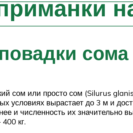
приманки н
повадки сома
й сом или просто сом (Silurus glani
ых условиях вырастает до 3 м и дост
пнее и численность их значительно в
400 кг.