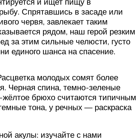
нтируется и ищет пищу в
 рыбу. Спрятавшись в засаде или
ивого червя, завлекает таким
казывается рядом, наш герой резким
ед за этим сильные челюсти, густо
ни единого шанса на спасение.
 Расцветка молодых сомят более
ая. Черная спина, темно-зеленые
о-жёлтое брюхо считаются типичным
темные тона, у речных — раскраска
ой акулы: изучайте с нами