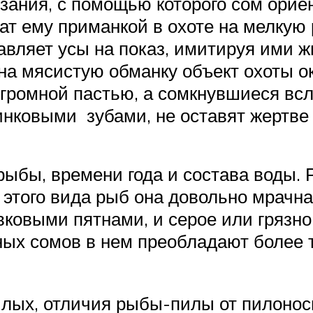
язания, с помощью которого сом орие
жат ему приманкой в охоте на мелкую
авляет усы на показ, имитируя ими ж
на мясистую обманку объект охоты о
огромной пастью, а сомкнувшиеся всл
ковыми зубами, не оставят жертве 
 рыбы, времени года и состава воды.
у этого вида рыб она довольно мрачн
вковыми пятнами, и серое или грязн
ных сомов в нем преобладают более 
лых, отличия рыбы-пилы от пилоносн