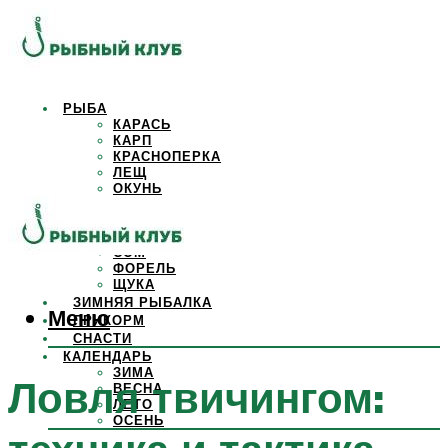
РЫБА
КАРАСЬ
КАРП
КРАСНОПЕРКА
ЛЕЩ
ОКУНЬ
ОСЕТР
ПЛОТВА
САЗАН
СОМ
ФОРЕЛЬ
ЩУКА
ЗИМНЯЯ РЫБАЛКА
Меню
ПРИКОРМ
СНАСТИ
КАЛЕНДАРЬ
ЗИМА
Ловля твичингом:
ВЕСНА
ЛЕТО
ОСЕНЬ