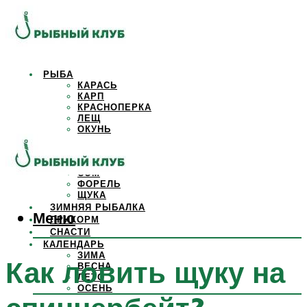
РЫБА
КАРАСЬ
КАРП
КРАСНОПЕРКА
ЛЕЩ
ОКУНЬ
ОСЕТР
ПЛОТВА
САЗАН
СОМ
ФОРЕЛЬ
ЩУКА
ЗИМНЯЯ РЫБАЛКА
Меню
ПРИКОРМ
СНАСТИ
КАЛЕНДАРЬ
ЗИМА
Как ловить щуку на
ВЕСНА
ЛЕТО
ОСЕНЬ