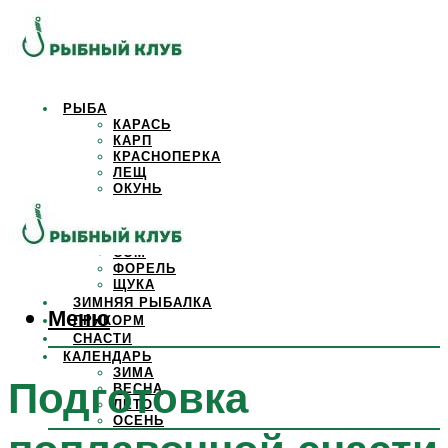
РЫБА
КАРАСЬ
КАРП
КРАСНОПЕРКА
ЛЕЩ
ОКУНЬ
ОСЕТР
ПЛОТВА
САЗАН
СОМ
ФОРЕЛЬ
ЩУКА
ЗИМНЯЯ РЫБАЛКА
Меню
ПРИКОРМ
СНАСТИ
КАЛЕНДАРЬ
ЗИМА
Подготовка
ВЕСНА
ЛЕТО
ОСЕНЬ