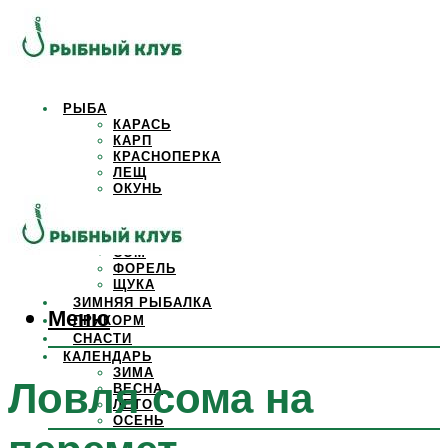
РЫБА
КАРАСЬ
КАРП
КРАСНОПЕРКА
ЛЕЩ
ОКУНЬ
ОСЕТР
ПЛОТВА
САЗАН
СОМ
ФОРЕЛЬ
ЩУКА
ЗИМНЯЯ РЫБАЛКА
Меню
ПРИКОРМ
СНАСТИ
КАЛЕНДАРЬ
ЗИМА
Ловля сома на
ВЕСНА
ЛЕТО
ОСЕНЬ