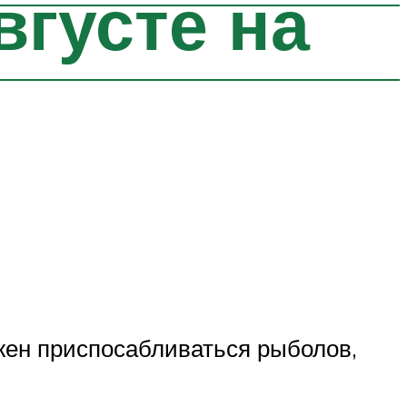
вгусте на
жен приспосабливаться рыболов,