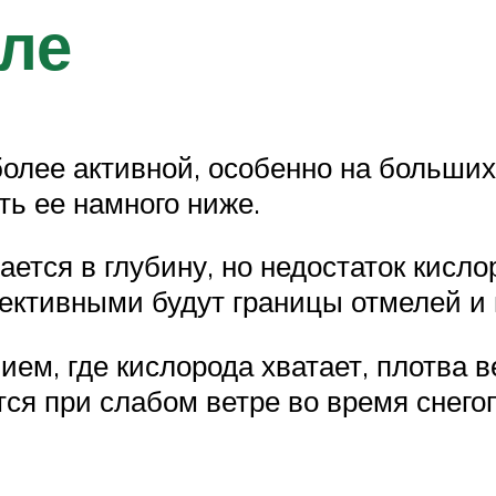
ле
более активной, особенно на больших
ть ее намного ниже.
ется в глубину, но недостаток кисл
ективными будут границы отмелей и 
ем, где кислорода хватает, плотва ве
тся при слабом ветре во время снего