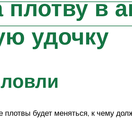
 плотву в а
ую удочку
 ловли
 плотвы будет меняться, к чему дол