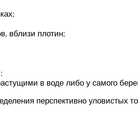
ках;
в, вблизи плотин;
;
астущими в воде либо у самого берег
еделения перспективно уловистых то