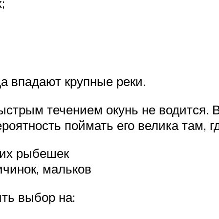
;
да впадают крупные реки.
ыстрым течением окунь не водится. 
роятность поймать его велика там, гд
ких рыбешек
ичинок, мальков
ть выбор на: