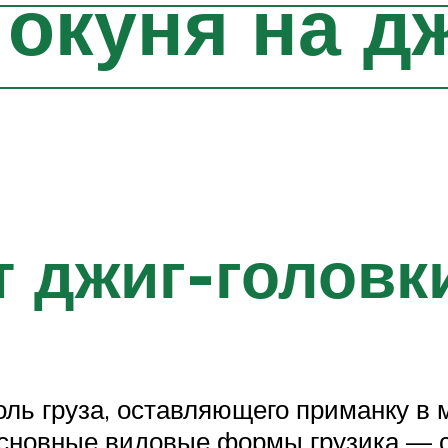
 окуня на д
 джиг-головк
ль груза, оставляющего приманку в м
Основные видовые формы грузика — 