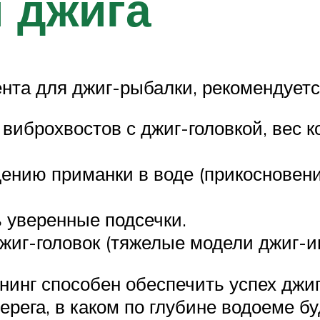
 джига
ента для джиг-рыбалки, рекомендует
виброхвостов с джиг-головкой, вес ко
ению приманки в воде (прикосновения
 уверенные подсечки.
иг-головок (тяжелые модели джиг-и
инг способен обеспечить успех джиг
берега, в каком по глубине водоеме б