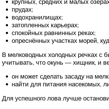
крупных, средних и малых озёрах
прудах;
водохранилищах;
затопленных карьерах;
спокойных равнинных реках;
опреснённых участках морей, ку
В мелководных холодных речках с б
учитывать, что окунь — хищник, и ве
он может сделать засаду на мел
найти для питания насекомых, л
Для успешного лова лучше останови