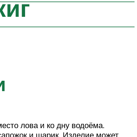
жиг
и
есто лова и ко дну водоёма.
сапожок и шарик. Изделие может