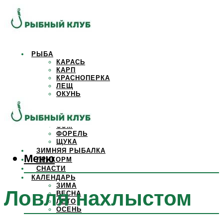
РЫБА
КАРАСЬ
КАРП
КРАСНОПЕРКА
ЛЕЩ
ОКУНЬ
ОСЕТР
ПЛОТВА
САЗАН
СОМ
ФОРЕЛЬ
ЩУКА
ЗИМНЯЯ РЫБАЛКА
Меню
ПРИКОРМ
СНАСТИ
КАЛЕНДАРЬ
ЗИМА
Ловля нахлыстом
ВЕСНА
ЛЕТО
ОСЕНЬ