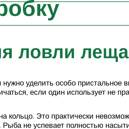
робку
я ловли леща
 нужно уделить особо пристальное в
личаться, если один использует не п
на кольцо. Это практически невозмо
 Рыба не успевает полностью насыти