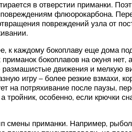
етирается в отверстии приманки. Поэ
 к повреждениям флюорокарбона. Пе
отвращения повреждений узла от по
живании.
, к каждому бокоплаву еще дома под
приманок бокоплавов на окуня нет, а
 размашистые движения и мелкую ви
зную игру – более резкие взмахи, ко
ует на потряхивание после паузы, пе
, а тройник, особенно, если крючки 
ип смены приманки. Например, рыбол