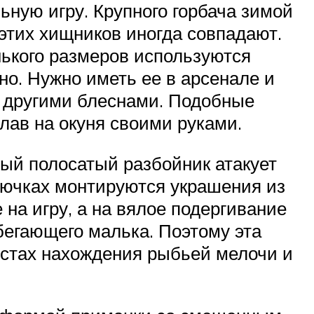
ьную игру. Крупного горбача зимой
этих хищников иногда совпадают.
нького размеров используются
дно. Нужно иметь ее в арсенале и
и другими блеснами. Подобные
лав на окуня своими руками.
вный полосатый разбойник атакует
рючках монтируются украшения из
 на игру, а на вялое подергивание
бегающего малька. Поэтому эта
естах нахождения рыбьей мелочи и