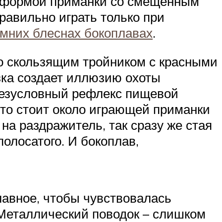
й формой приманки со смещенным
равильно играть только при
мних блеснах бокоплавах
.
но скользящим тройником с красными
зка создает иллюзию охоты
безусловный рефлекс пищевой
сто стоит около играющей приманки
а раздражитель, так сразу же стая
полосатого. И бокоплав,
лавное, чтобы чувствовалась
 Металлический поводок – слишком