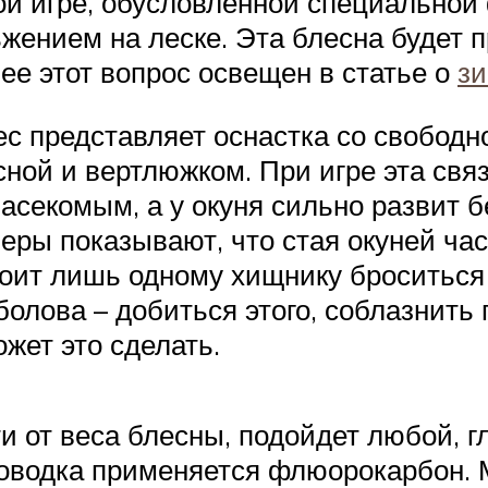
ной игре, обусловленной специально
жением на леске. Эта блесна будет п
ее этот вопрос освещен в статье о
зи
с представляет оснастка со свобод
ной и вертлюжком. При игре эта свя
асекомым, а у окуня сильно развит 
еры показывают, что стая окуней ча
оит лишь одному хищнику броситься н
олова – добиться этого, соблазнить 
жет это сделать.
и от веса блесны, подойдет любой, г
поводка применяется флюорокарбон.