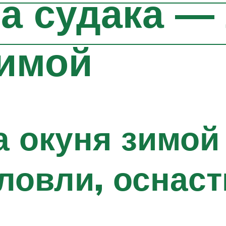
а судака —
зимой
 окуня зимой
ловли, оснаст