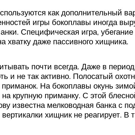
спользуются как дополнительный вар
бенностей игры бокоплавы иногда выр
манки. Специфическая игра, убегание
на хватку даже пассивного хищника.
итывать почти всегда. Даже в период
оть и не так активно. Полосатый охот
 приманок. На бокоплавы окунь зимо
 на крупную приманку. С этой блесн
ову известна мелководная банка с по
вертикалки хищник не реагирует. В т