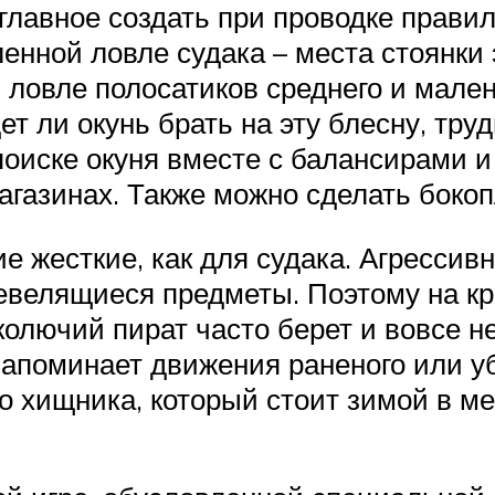
главное создать при проводке правил
енной ловле судака – места стоянки 
 ловле полосатиков среднего и мале
т ли окунь брать на эту блесну, тру
 поиске окуня вместе с балансирами 
газинах. Также можно сделать бокоп
ие жесткие, как для судака. Агресси
евелящиеся предметы. Поэтому на к
колючий пират часто берет и вовсе не
напоминает движения раненого или у
о хищника, который стоит зимой в м