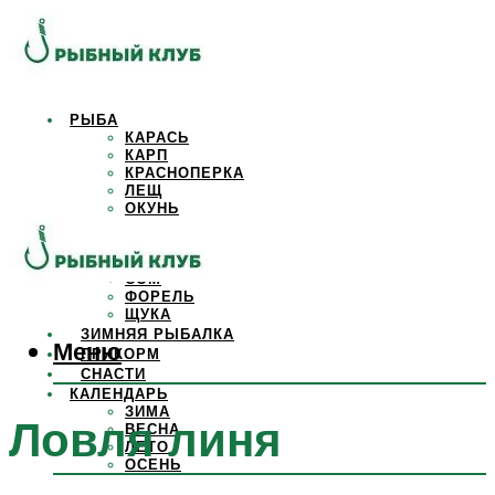
РЫБА
КАРАСЬ
КАРП
КРАСНОПЕРКА
ЛЕЩ
ОКУНЬ
ОСЕТР
ПЛОТВА
САЗАН
СОМ
ФОРЕЛЬ
ЩУКА
ЗИМНЯЯ РЫБАЛКА
Меню
ПРИКОРМ
СНАСТИ
КАЛЕНДАРЬ
ЗИМА
Ловля линя
ВЕСНА
ЛЕТО
ОСЕНЬ