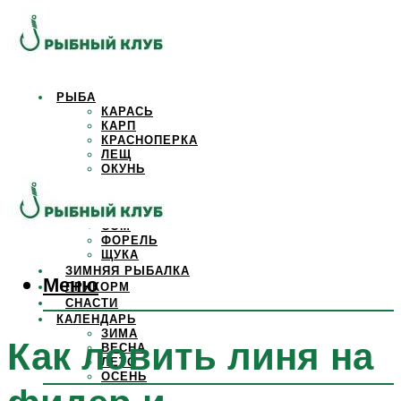
РЫБА
КАРАСЬ
КАРП
КРАСНОПЕРКА
ЛЕЩ
ОКУНЬ
ОСЕТР
ПЛОТВА
САЗАН
СОМ
ФОРЕЛЬ
ЩУКА
ЗИМНЯЯ РЫБАЛКА
Меню
ПРИКОРМ
СНАСТИ
КАЛЕНДАРЬ
ЗИМА
Как ловить линя на
ВЕСНА
ЛЕТО
ОСЕНЬ