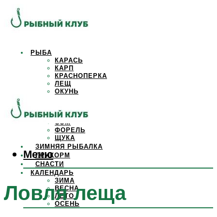
РЫБА
КАРАСЬ
КАРП
КРАСНОПЕРКА
ЛЕЩ
ОКУНЬ
ОСЕТР
ПЛОТВА
САЗАН
СОМ
ФОРЕЛЬ
ЩУКА
ЗИМНЯЯ РЫБАЛКА
Меню
ПРИКОРМ
СНАСТИ
КАЛЕНДАРЬ
ЗИМА
Ловля леща
ВЕСНА
ЛЕТО
ОСЕНЬ