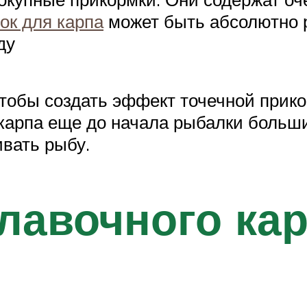
к для карпа
может быть абсолютно р
ду
чтобы создать эффект точечной прико
карпа еще до начала рыбалки больш
ивать рыбу.
лавочного ка