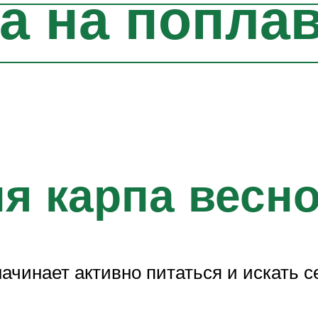
а на попла
я карпа весн
 начинает активно питаться и искать 