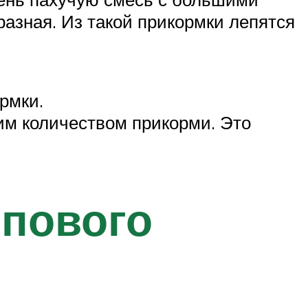
азная. Из такой прикормки лепятся
рмки.
им количеством прикорми. Это
рпового