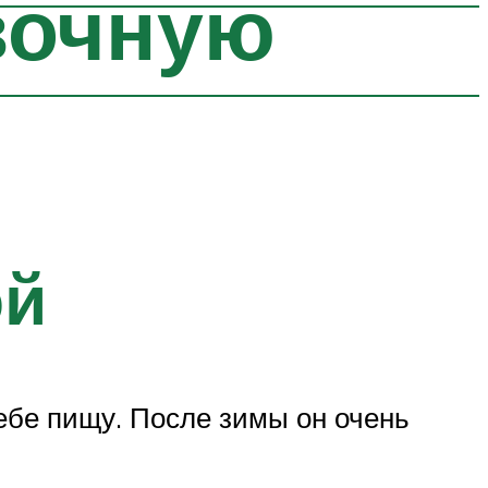
вочную
ой
себе пищу. После зимы он очень