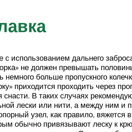
лавка
е с использованием дальнего забро
орка» не должен превышать половин
 немного больше пропускного колечк
рку» приходится проходить через проп
 снасти. В таких случаях рекомендую
ьной лески или нити, а между ним и 
порный узел, как правило, вяжется в
торым обычно привязывают леску к крю