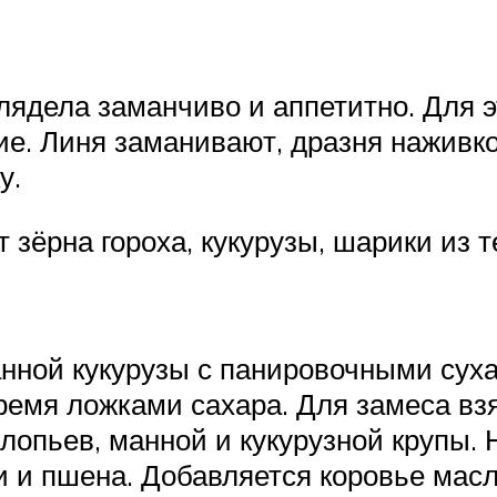
ядела заманчиво и аппетитно. Для э
е. Линя заманивают, дразня наживк
у.
зёрна гороха, кукурузы, шарики из т
нной кукурузы с панировочными суха
 тремя ложками сахара. Для замеса вз
хлопьев, манной и кукурузной крупы. 
и и пшена. Добавляется коровье масл