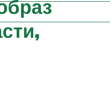
образ
сти,