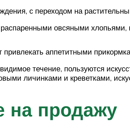
дения, с переходом на растительны
с распаренными овсяными хлопьями, н
ит привлекать аппетитными прикормк
видимое течение, пользуются искус
выми личинками и креветками, иску
 на продажу