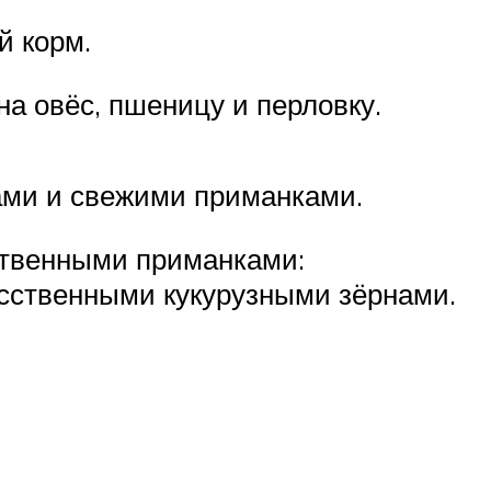
й корм.
а овёс, пшеницу и перловку.
ами и свежими приманками.
ственными приманками:
сственными кукурузными зёрнами.