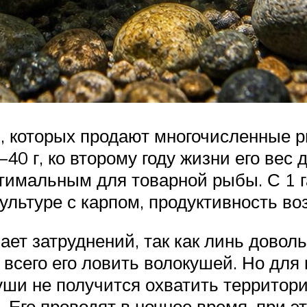
, которых продают многочисленные 
0 г, ко второму году жизни его вес до
тимальным для товарной рыбы. С 1 г
льтуре с карпом, продуктивность возр
ет затруднений, так как линь доволь
 всего его ловить волокушей. Но для
куши не получится охватить террито
 Его проводят в ночное время, при э