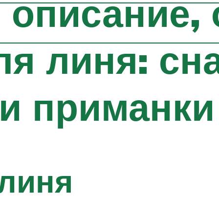
 описание, 
ля линя: сна
и приманки
 линя