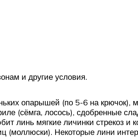
онам и другие условия.
ьких опарышей (по 5-6 на крючок), м
филе (сёмга, лосось), сдобренные сл
юбит линь мягкие личинки стрекоз и к
виц (моллюски). Некоторые лини инт