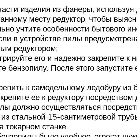
части изделия из фанеры, используя
анному месту редуктор, чтобы выясн
льно учтите особенности бытового ин
сли в устройстве пилы предусмотрена
ым редуктором;
трируйте его и надежно закрепите к 
 бензопилу. После этого запустите 
епить к самодельному ледобуру из б
крепите ее к редуктору посредством 
илы должно осуществляться посредст
 из стальной 15-сантиметровой трубы
а токарном станке;
бензопилы было удобнее, агрегат нуж