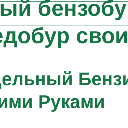
ый бензобу
едобур сво
дельный Бенз
ими Руками