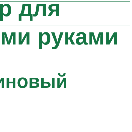
р для
ими руками
иновый