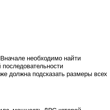
 Вначале необходимо найти
й последовательности
же должна подсказать размеры всех
пила, мощность ДВС которой