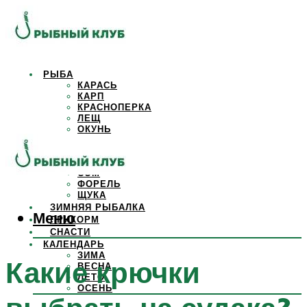
РЫБА
КАРАСЬ
КАРП
КРАСНОПЕРКА
ЛЕЩ
ОКУНЬ
ОСЕТР
ПЛОТВА
САЗАН
СОМ
ФОРЕЛЬ
ЩУКА
ЗИМНЯЯ РЫБАЛКА
Меню
ПРИКОРМ
СНАСТИ
КАЛЕНДАРЬ
ЗИМА
Какие крючки
ВЕСНА
ЛЕТО
ОСЕНЬ